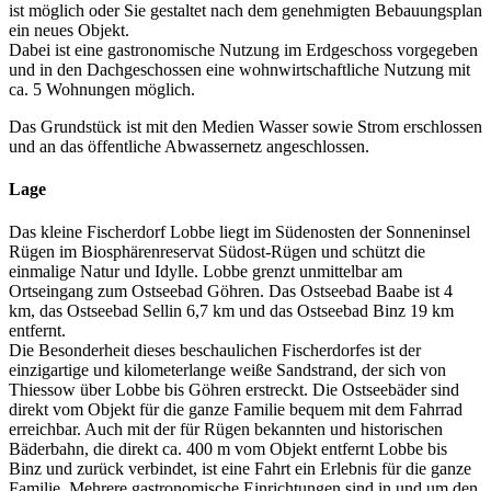
ist möglich oder Sie gestaltet nach dem genehmigten Bebauungsplan
ein neues Objekt.
Dabei ist eine gastronomische Nutzung im Erdgeschoss vorgegeben
und in den Dachgeschossen eine wohnwirtschaftliche Nutzung mit
ca. 5 Wohnungen möglich.
Das Grundstück ist mit den Medien Wasser sowie Strom erschlossen
und an das öffentliche Abwassernetz angeschlossen.
Lage
Das kleine Fischerdorf Lobbe liegt im Südenosten der Sonneninsel
Rügen im Biosphärenreservat Südost-Rügen und schützt die
einmalige Natur und Idylle. Lobbe grenzt unmittelbar am
Ortseingang zum Ostseebad Göhren. Das Ostseebad Baabe ist 4
km, das Ostseebad Sellin 6,7 km und das Ostseebad Binz 19 km
entfernt.
Die Besonderheit dieses beschaulichen Fischerdorfes ist der
einzigartige und kilometerlange weiße Sandstrand, der sich von
Thiessow über Lobbe bis Göhren erstreckt. Die Ostseebäder sind
direkt vom Objekt für die ganze Familie bequem mit dem Fahrrad
erreichbar. Auch mit der für Rügen bekannten und historischen
Bäderbahn, die direkt ca. 400 m vom Objekt entfernt Lobbe bis
Binz und zurück verbindet, ist eine Fahrt ein Erlebnis für die ganze
Familie. Mehrere gastronomische Einrichtungen sind in und um den