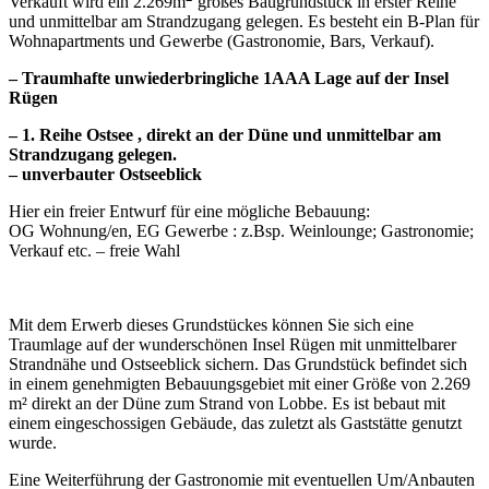
Verkauft wird ein 2.269m
großes Baugrundstück in erster Reihe
und unmittelbar am Strandzugang gelegen. Es besteht ein B-Plan für
Wohnapartments und Gewerbe (Gastronomie, Bars, Verkauf).
– Traumhafte unwiederbringliche 1AAA Lage auf der Insel
Rügen
– 1. Reihe Ostsee , direkt an der Düne und unmittelbar am
Strandzugang gelegen.
– unverbauter Ostseeblick
Hier ein freier Entwurf für eine mögliche Bebauung:
OG Wohnung/en, EG Gewerbe : z.Bsp. Weinlounge; Gastronomie;
Verkauf etc. – freie Wahl
Mit dem Erwerb dieses Grundstückes können Sie sich eine
Traumlage auf der wunderschönen Insel Rügen mit unmittelbarer
Strandnähe und Ostseeblick sichern. Das Grundstück befindet sich
in einem genehmigten Bebauungsgebiet mit einer Größe von 2.269
m² direkt an der Düne zum Strand von Lobbe. Es ist bebaut mit
einem eingeschossigen Gebäude, das zuletzt als Gaststätte genutzt
wurde.
Eine Weiterführung der Gastronomie mit eventuellen Um/Anbauten